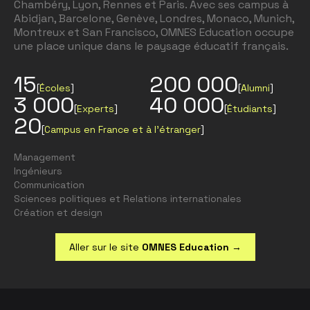
Chambéry, Lyon, Rennes et Paris. Avec ses campus à
Abidjan, Barcelone, Genève, Londres, Monaco, Munich,
Montreux et San Francisco, OMNES Education occupe
une place unique dans le paysage éducatif français.
15
200 000
[
Écoles
]
[
Alumni
]
3 000
40 000
[
Experts
]
[
Étudiants
]
20
[
Campus en France et à l’étranger
]
Management
Ingénieurs
Communication
Sciences politiques et Relations internationales
Création et design
Aller sur le site
OMNES Education
→