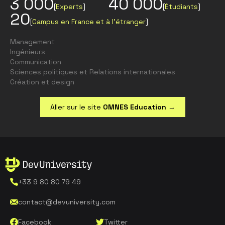
3 000
40 000
[
Experts
]
[
Étudiants
]
20
[
Campus en France et à l’étranger
]
Management
Ingénieurs
Communication
Sciences politiques et Relations internationales
Création et design
Aller sur le site
OMNES Education
→
+33 9 80 80 79 49
contact@devuniversity.com
Facebook
Twitter