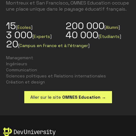
Montreux et San Francisco, OMNES Education occupe
une place unique dans le paysage éducatif français.
15
200 000
[
Écoles
]
[
Alumni
]
3 000
40 000
[
Experts
]
[
Étudiants
]
20
[
Campus en France et à l’étranger
]
Management
Ingénieurs
Communication
Sciences politiques et Relations internationales
Création et design
Aller sur le site
OMNES Education
→